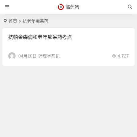
临药狗
首页
抗老年痴呆药
抗帕金森病和老年痴呆药考点
04月10日
药理学笔记
4,727