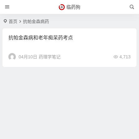
临药狗
首页
抗帕金森病药
抗帕金森病和老年痴呆药考点
04月10日
药理学笔记
4,713