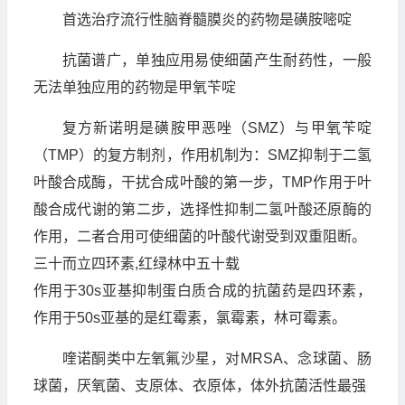
首选治疗流行性脑脊髓膜炎的药物是磺胺嘧啶
抗菌谱广，单独应用易使细菌产生耐药性，一般
无法单独应用的药物是甲氧苄啶
复方新诺明是磺胺甲恶唑（SMZ）与甲氧苄啶
（TMP）的复方制剂，作用机制为：SMZ抑制于二氢
叶酸合成酶，干扰合成叶酸的第一步，TMP作用于叶
酸合成代谢的第二步，选择性抑制二氢叶酸还原酶的
作用，二者合用可使细菌的叶酸代谢受到双重阻断。
三十而立四环素,红绿林中五十载
作用于30s亚基抑制蛋白质合成的抗菌药是四环素，
作用于50s亚基的是红霉素，氯霉素，林可霉素。
喹诺酮类中左氧氟沙星，对MRSA、念球菌、肠
球菌，厌氧菌、支原体、衣原体，体外抗菌活性最强