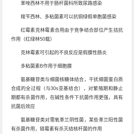
苯唑西林不用于肠杆菌科所致尿路感染
羧苄西林、多粘菌素可以抗铜绿假单胞菌感染
红霉素克林霉素合用由于竞争结合部位产生拮抗
作用（红绿林50载）
克林霉素可引起的不良反应是假膜性肠炎
多粘菌素B作用于细胞膜
氨基糖苷类与细菌核糖体结合，干扰细菌蛋白质
合成的全过程（与30s亚基结合），对繁殖期和静止
期都有杀菌作用，在碱性条件下抗菌作用更强，具有
抗菌后效应
氨基糖苷类对需氧革兰阴性菌，某些革兰阳性菌
有杀菌作用，链霉素有杀灭结核杆菌的作用