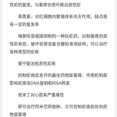
性疟的复发，与氯喹合用可根治良性疟
青蒿素，对红细胞内繁殖体有杀灭作用，缺点是
有一定的复发率
咯萘啶是我国研制的一种抗疟药，对耐氯喹的恶
性疟有效，破坏疟原虫复合膜知食泡结构，可以治疗
各种类型的疟疾
奎宁能治愈恶性疟疾
控制疟疾症发作的最佳药物是氯喹，作用机制是
影响疟原虫DNA复制和RNA转录
依米丁对心肌有严重毒性
即可治疗阿米巴肝脓肿，又可控制疟疾症状的药
物是氯喹