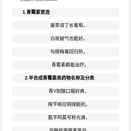
1.青霉素首选
废草溶了长葡萄，
白炭破气也能好。
勾搭梅毒回归热，
青霉素都能治疗。
2.半合成青霉素类药物名称及分类
青V耐酸口服好爽，
羧苄哌拉铜绿能抗。
氨苄阿莫号称光谱，
产酶就用甲苯氯双。