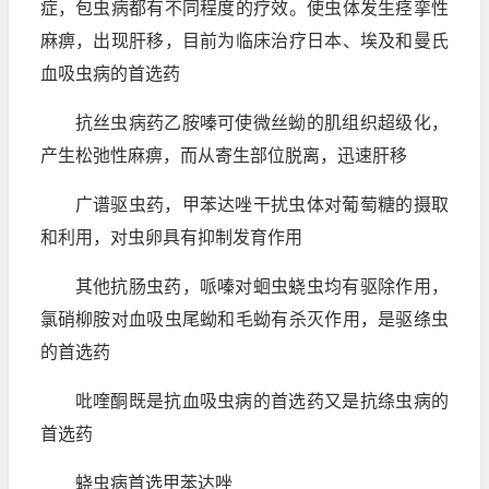
症，包虫病都有不同程度的疗效。使虫体发生痉挛性
麻痹，出现肝移，目前为临床治疗日本、埃及和曼氏
血吸虫病的首选药
抗丝虫病药乙胺嗪可使微丝蚴的肌组织超级化，
产生松弛性麻痹，而从寄生部位脱离，迅速肝移
广谱驱虫药，甲苯达唑干扰虫体对葡萄糖的摄取
和利用，对虫卵具有抑制发育作用
其他抗肠虫药，哌嗪对蛔虫蛲虫均有驱除作用，
氯硝柳胺对血吸虫尾蚴和毛蚴有杀灭作用，是驱绦虫
的首选药
吡喹酮既是抗血吸虫病的首选药又是抗绦虫病的
首选药
蛲虫病首选甲苯达唑