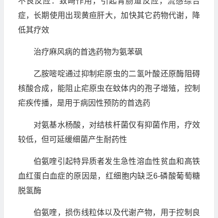
不良反应：致畸作用，引起胃肠道反应，流感综合
症，长期使用出现黄疸肝大，加快其它药物代谢，降
低其疗效
治疗麻风病的首选药物为氨苯砜
乙胺嘧啶通过抑制疟原虫的二氢叶酸还原酶阻碍
核酸合成，能阻止疟原虫在蚊体内的孢子增殖，控制
疟疾传播，是用于病因性预防的首选药
对氨基水杨酸，对结核杆菌仅有抑菌作用，疗效
较低，但可延缓细菌产生耐药性
伯氨喹引起特异质者发生急性溶血性贫血和高铁
血红蛋白血症的原因是，红细胞内缺乏6-磷酸葡萄糖
脱氢酶
伯氨喹，损伤线粒体以及代谢产物，用于控制良