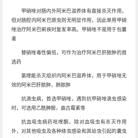
甲硝唑对肠内外阿米巴滋养体有直接杀灭作用，
但对肠腔内阿米巴原虫则无明显作用，因此单用甲硝
唑治疗阿米巴痢疾时复发率高。甲硝唑不是用于包囊
者
替硝唑毒性偏低，可作为治疗阿米巴肝脓肿的首
选药
氯喹能杀灭组织内阿米巴滋养体，用于甲硝唑无
效的阿米巴肝脓肿，肺脓肿
抗滴虫病，首选甲硝唑，遇到抗甲硝唑滴虫感染
时，可选用乙酰胂胺，曲古霉素等
抗血吸虫病药吡喹酮，除对血吸虫有杀灭作用
外，对其他吸虫及各种绦虫感染和其幼虫引起的囊虫