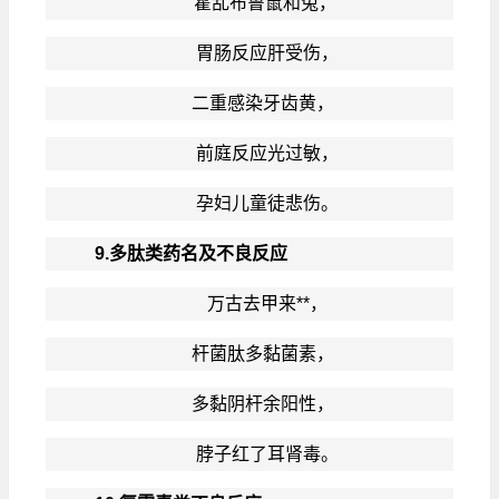
霍乱布鲁鼠和兔，
胃肠反应肝受伤，
二重感染牙齿黄，
前庭反应光过敏，
孕妇儿童徒悲伤。
9.多肽类药名及不良反应
万古去甲来**，
杆菌肽多黏菌素，
多黏阴杆余阳性，
脖子红了耳肾毒。