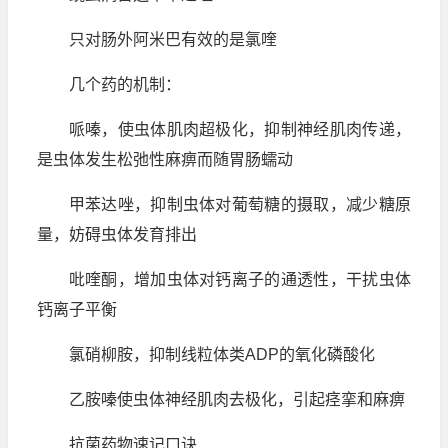
只对肠外阿米巴有效的是氯喹
几个药的机制：
哌嗪，使虫体肌肉超极化，抑制神经肌肉传递，
是虫体发生松弛性麻痹而随胃肠蠕动
甲苯达唑，抑制虫体对葡萄糖的摄取，减少糖原
量，妨碍虫体发育排出
吡喹酮，增加虫体对钙离子的通透性，干扰虫体
钙离子平衡
氯硝柳胺，抑制线粒体类ADP的氧化磷酸化
乙胺嗪使虫体神经肌肉去极化，引起痉挛和麻痹
抗菌药物速记口诀