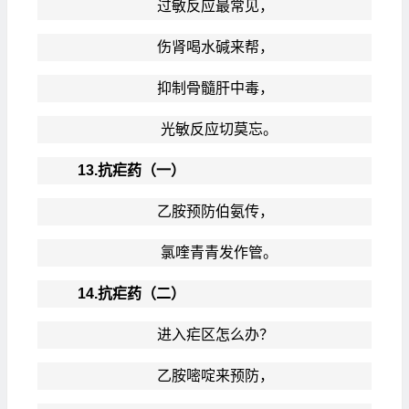
过敏反应最常见，
伤肾喝水碱来帮，
抑制骨髓肝中毒，
光敏反应切莫忘。
13.抗疟药（一）
乙胺预防伯氨传，
氯喹青青发作管。
14.抗疟药（二）
进入疟区怎么办？
乙胺嘧啶来预防，