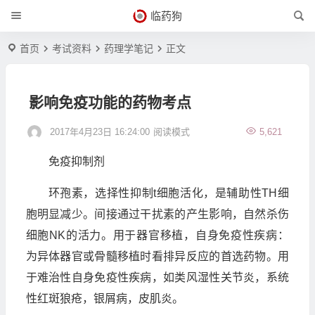
临药狗
首页
考试资料
药理学笔记
正文
影响免疫功能的药物考点
2017年4月23日 16:24:00
阅读模式
5,621
免疫抑制剂
环孢素，选择性抑制t细胞活化，是辅助性TH细
胞明显减少。间接通过干扰素的产生影响，自然杀伤
细胞NK的活力。用于器官移植，自身免疫性疾病：
为异体器官或骨髓移植时看排异反应的首选药物。用
于难治性自身免疫性疾病，如类风湿性关节炎，系统
性红斑狼疮，银屑病，皮肌炎。