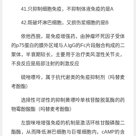
41.只抑制细胞免疫，不抑制体液免疫的是A
42.既破坏淋巴细胞，又损伤浆细胞的是B
依他西脱，是免疫增强药，由肿瘤坏死因子受体
的p75蛋白的膜外区域与人IgG的Fc片段融合构成的二
聚体，半衰期较长，主要用于治疗类风湿性关节炎，
不良反应是局部注射的刺激反应
硫唑嘌呤，属于抗代谢类的免疫抑制剂（吗替麦
考酚酯）
选择性可逆性的抑制黄嘌呤单核苷酸脱氢酶的药
物霉酚酸酯（吗替麦考酚酯）
左旋咪唑增强免疫的机制是激活环核甘酸磷酸二
酯酶，从而降低淋巴细胞与巨噬细胞内，cAMP的含