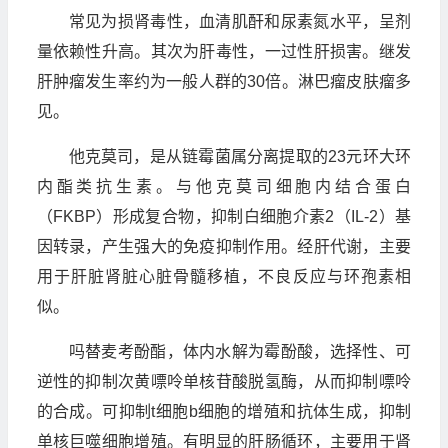
常见为损肾毒性，血清肌酐和尿素氮水平，呈剂
量依赖性升高。其次为肝毒性，一过性肝损害。继发
肝肿瘤发生率约为一般人群的30倍。淋巴瘤皮肤瘤多
见。
他克莫司，是从链霉菌属分离提取的23元环大环
内酯类抗生素。与他克莫司细胞内结合蛋白
（FKBP）形成复合物，抑制白细胞介素2（IL-2）基
因转录，产生强大的免疫抑制作用。经肝代谢，主要
用于肝脏肾脏心脏骨髓移植，不良反应与环孢素相
似。
吗替麦考酚酯，体内水解为霉酚酸，选择性、可
逆性的抑制次黄嘌呤单核苷酸脱氢酶，从而抑制嘌呤
的合成。可抑制t细胞b细胞的增殖和抗体生成，抑制
单核巨噬细胞增殖。有明显的肝肠循环，主要用于肾