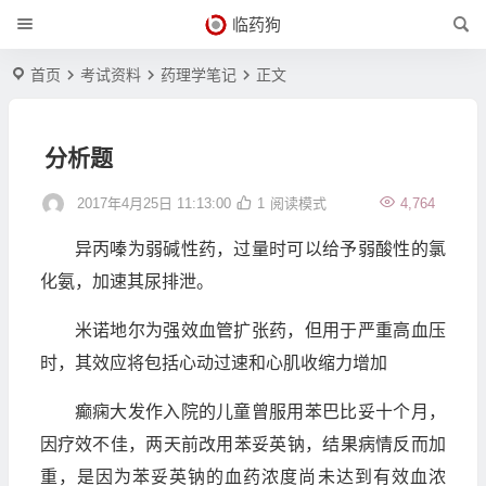
临药狗
首页
考试资料
药理学笔记
正文
分析题
2017年4月25日 11:13:00
1
阅读模式
4,764
异丙嗪为弱碱性药，过量时可以给予弱酸性的氯
化氨，加速其尿排泄。
米诺地尔为强效血管扩张药，但用于严重高血压
时，其效应将包括心动过速和心肌收缩力增加
癫痫大发作入院的儿童曾服用苯巴比妥十个月，
因疗效不佳，两天前改用苯妥英钠，结果病情反而加
重，是因为苯妥英钠的血药浓度尚未达到有效血浓