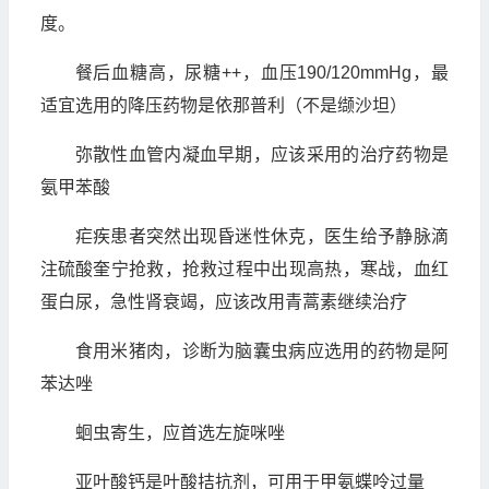
度。
餐后血糖高，尿糖++，血压190/120mmHg，最
适宜选用的降压药物是依那普利（不是缬沙坦）
弥散性血管内凝血早期，应该采用的治疗药物是
氨甲苯酸
疟疾患者突然出现昏迷性休克，医生给予静脉滴
注硫酸奎宁抢救，抢救过程中出现高热，寒战，血红
蛋白尿，急性肾衰竭，应该改用青蒿素继续治疗
食用米猪肉，诊断为脑囊虫病应选用的药物是阿
苯达唑
蛔虫寄生，应首选左旋咪唑
亚叶酸钙是叶酸拮抗剂，可用于甲氨蝶呤过量