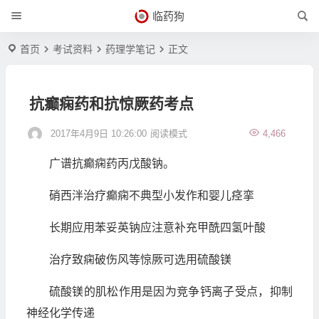
临药狗
首页
考试资料
药理学笔记
正文
抗癫痫药和抗惊厥药考点
2017年4月9日 10:26:00
阅读模式
4,466
广谱抗癫痫药丙戊酸钠。
硝西泮治疗癫痫不典型小发作和婴儿痉挛
长期应用苯妥英钠应注意补充甲酰四氢叶酸
治疗致痫破伤风等惊厥可选用硫酸镁
硫酸镁的肌松作用是因为竞争钙离子受点，抑制
神经化学传递