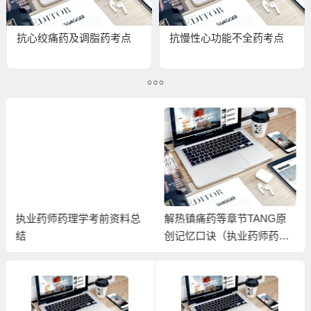
抗心绞痛药及调脂药考点
抗慢性心功能不全药考点
执业药师药理学考前资料总
解热镇痛药等章节TANG原
结
创记忆口诀（执业药师药理
学）