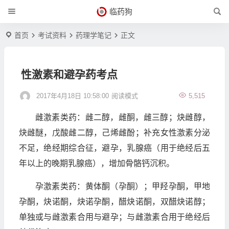
临药狗
首页
考试资料
药理学笔记
正文
性激素和避孕药考点
2017年4月18日 10:58:00
阅读模式
5,515
雌激素类药：雌二醇，雌酮，雌三醇；炔雌醇，
炔雌醚，戊酸雌二醇，己烯雌酚；补充女性激素分泌
不足，绝经期综合征，避孕，乳腺癌（用于绝经后五
年以上的晚期乳腺癌），增加骨骼钙沉积。
孕激素类药：黄体酮（孕酮）；甲羟孕酮，甲地
孕酮，炔诺酮，炔诺孕酮，醋炔诺酮，双醋炔诺醇；
单独或与雌激素合用与避孕；与雌激素合用于绝经后