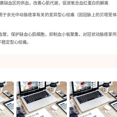
改善缺血区的供血，改善心肌代谢，促进氧合血红蛋白的解离
用于余光中动脉痉挛有关的变异型心绞痛（因冠脉上的贝塔受体
血管，保护缺血心肌细胞，抑制血小板聚集，对冠状动脉痉挛所
不稳定型心绞痛。