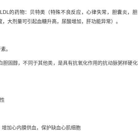
VLDL的药物：贝特类（特殊不良反应，心律失常，胆囊炎，胆
浓度，大剂量可引起血糖升高，尿酸增加，肝功能异常）。
肝素。
白胆固醇，不同于其他类，是具有抗氧化作用的抗动脉粥样硬化
活性
，增加心内膜供血，保护缺血心肌细胞