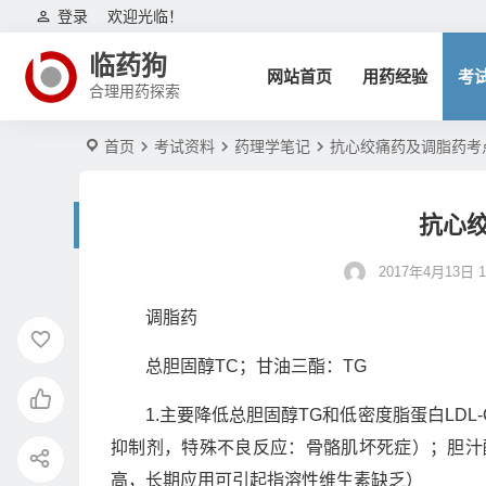
登录
欢迎光临！
临药狗
网站首页
用药经验
考
合理用药探索
首页
考试资料
药理学笔记
抗心绞痛药及调脂药考
抗心
2017年4月13日 10
调脂药
总胆固醇TC；甘油三酯：TG
1.主要降低总胆固醇TG和低密度脂蛋白LDL
抑制剂，特殊不良反应：骨骼肌坏死症）；胆汁酸
高，长期应用可引起指溶性维生素缺乏）