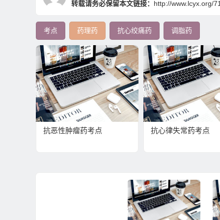
转载请务必保留本文链接：
http://www.lcyx.org/7
考点
药理药
抗心绞痛药
调脂药
抗恶性肿瘤药考点
抗心律失常药考点