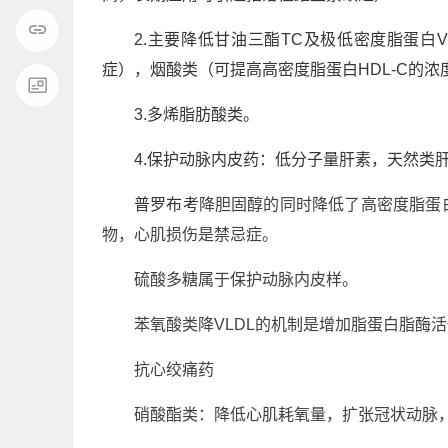
2.主要降低甘油三酯TC及极低密度脂蛋白
症），烟酸类（可提高高密度脂蛋白HDL-C的
3.多烯脂肪酸类。
4.保护动脉内皮药：低分子量肝素，天然类
普罗布考
降胆固醇的同时降低了高密度脂蛋
物，心肌损伤是禁忌症。
硫酸多糖属于保护动脉内皮样。
苯氧酸类降VLDL的机制是增加脂蛋白脂酶
抗心绞痛药
硝酸酯类：降低心肌耗氧量，扩张冠状动脉