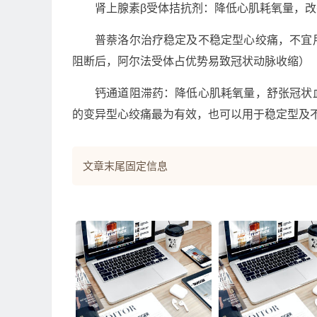
肾上腺素β受体拮抗剂：降低心肌耗氧量，
普萘洛尔治疗稳定及不稳定型心绞痛，不宜
阻断后，阿尔法受体占优势易致冠状动脉收缩）
钙通道阻滞药：降低心肌耗氧量，舒张冠状
的变异型心绞痛最为有效，也可以用于稳定型及
文章末尾固定信息