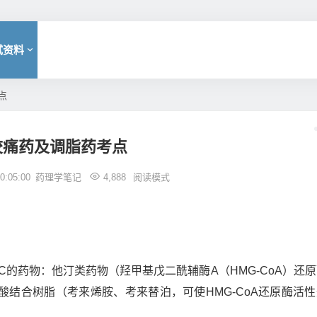
试资料
点
绞痛药及调脂药考点
:05:00
药理学笔记
4,888
阅读模式
-C的药物：他汀类药物（羟甲基戊二酰辅酶A（HMG-CoA）还
结合树脂（考来烯胺、考来替泊，可使HMG-CoA还原酶活性