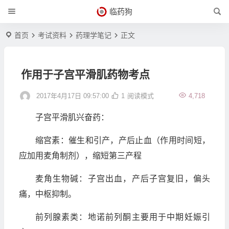
临药狗
首页
考试资料
药理学笔记
正文
作用于子宫平滑肌药物考点
2017年4月17日 09:57:00
1
阅读模式
4,718
子宫平滑肌兴奋药：
缩宫素：催生和引产，产后止血（作用时间短，
应加用麦角制剂），缩短第三产程
麦角生物碱：子宫出血，产后子宫复旧，偏头
痛，中枢抑制。
前列腺素类：地诺前列酮主要用于中期妊娠引