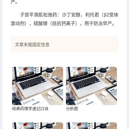
产。
子宫平滑肌松弛药：沙丁安醇，利托君（β2受体
激动剂），硫酸镁（拮抗钙离子），用于防治早产。
文章末尾固定信息
经典药理学速记口诀
分析题